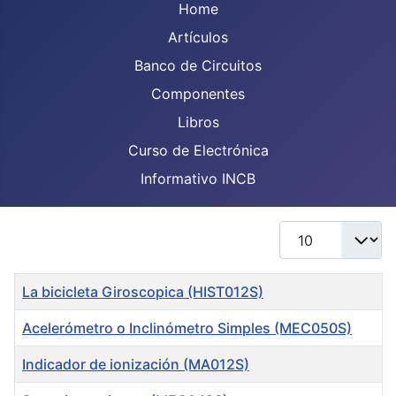
Home
Artículos
Banco de Circuitos
Componentes
Libros
Curso de Electrónica
Informativo INCB
Display #
Title
La bicicleta Giroscopica (HIST012S)
Acelerómetro o Inclinómetro Simples (MEC050S)
Indicador de ionización (MA012S)