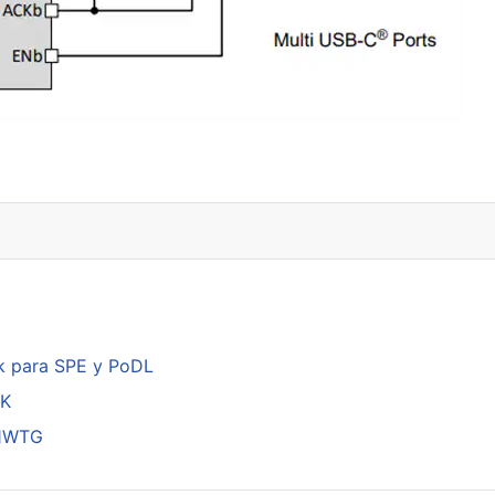
k para SPE y PoDL
DK
01WTG