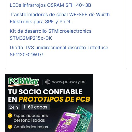
LEDs infrarrojos OSRAM SFH 40x3B
Transformadores de señal WE-SPE de Würth
Elektronik para SPE y PoDL
Kit de desarrollo STMicroelectronics
STM32MP215x-DK
Diodo TVS unidireccional discreto Littelfuse
SP1120-01WTG