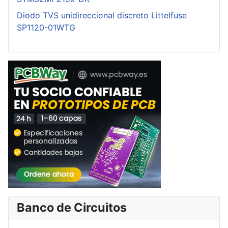
Diodo TVS unidireccional discreto Littelfuse
SP1120-01WTG
Banco de Circuitos