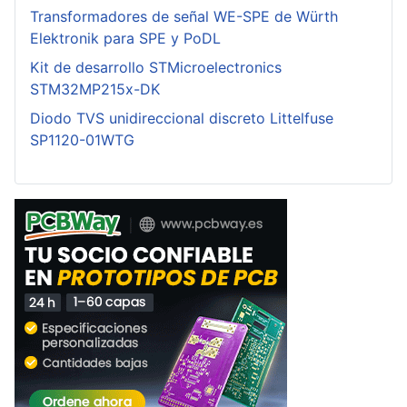
Transformadores de señal WE-SPE de Würth
Elektronik para SPE y PoDL
Kit de desarrollo STMicroelectronics
STM32MP215x-DK
Diodo TVS unidireccional discreto Littelfuse
SP1120-01WTG