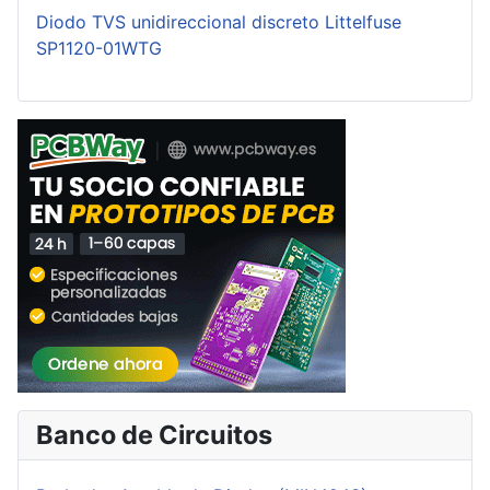
Diodo TVS unidireccional discreto Littelfuse
SP1120-01WTG
Banco de Circuitos