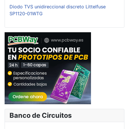
Diodo TVS unidireccional discreto Littelfuse
SP1120-01WTG
Banco de Circuitos