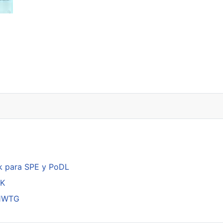
k para SPE y PoDL
DK
01WTG