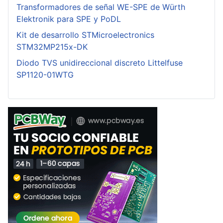
Transformadores de señal WE-SPE de Würth
Elektronik para SPE y PoDL
Kit de desarrollo STMicroelectronics
STM32MP215x-DK
Diodo TVS unidireccional discreto Littelfuse
SP1120-01WTG