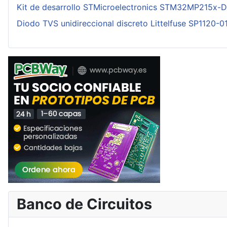
Kit de desarrollo STMicroelectronics STM32MP215x-
Diodo TVS unidireccional discreto Littelfuse SP1120-
Banco de Circuitos