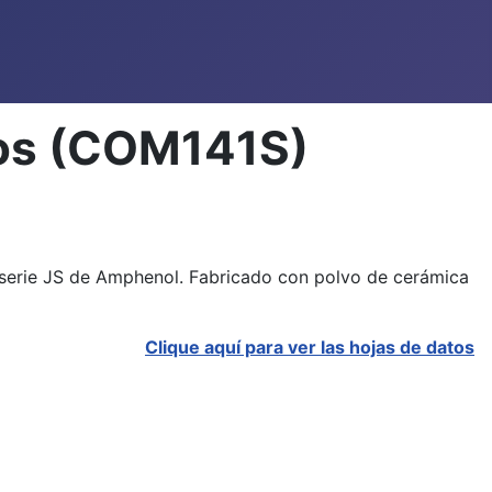
vos (COM141S)
serie JS de Amphenol. Fabricado con polvo de cerámica
Clique aquí para ver las hojas de datos