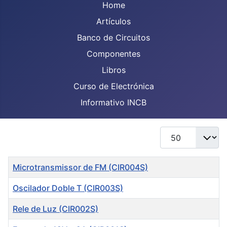
Home
Artículos
Banco de Circuitos
Componentes
Libros
Curso de Electrónica
Informativo INCB
Display #
Title
Microtransmissor de FM (CIR004S)
Oscilador Doble T (CIR003S)
Rele de Luz (CIR002S)