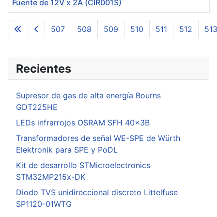
Fuente de 12V x 2A (CIR001S)
Articles
507
508
509
510
511
512
51
Page 516 of 516
Recientes
Supresor de gas de alta energía Bourns
GDT225HE
LEDs infrarrojos OSRAM SFH 40x3B
Transformadores de señal WE-SPE de Würth
Elektronik para SPE y PoDL
Kit de desarrollo STMicroelectronics
STM32MP215x-DK
Diodo TVS unidireccional discreto Littelfuse
SP1120-01WTG