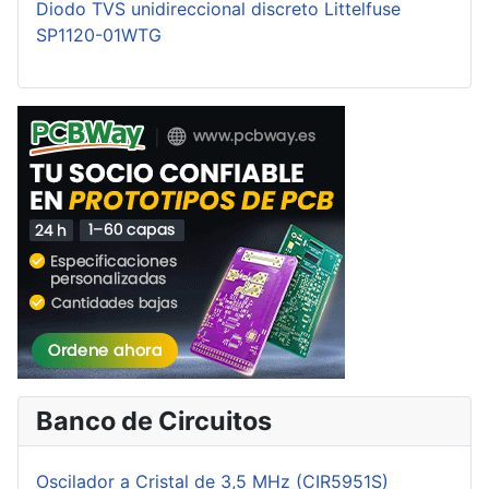
Diodo TVS unidireccional discreto Littelfuse
SP1120-01WTG
Banco de Circuitos
Oscilador a Cristal de 3,5 MHz (CIR5951S)