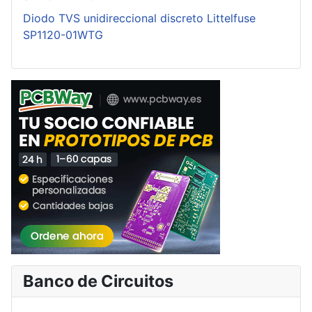
Diodo TVS unidireccional discreto Littelfuse
SP1120-01WTG
Banco de Circuitos