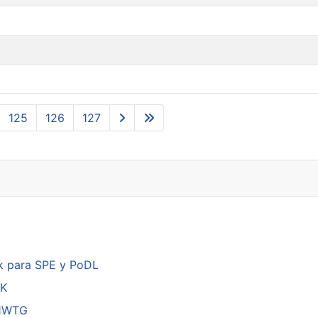
125
126
127
k para SPE y PoDL
DK
01WTG