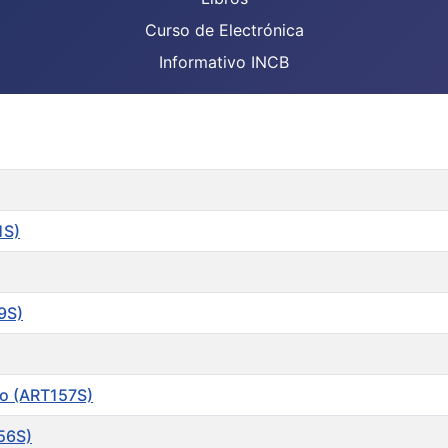
Curso de Electrónica
Informativo INCB
1S)
9S)
ro (ART157S)
56S)