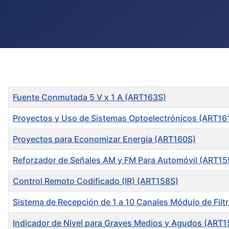
Title
Fuente Conmutada 5 V x 1 A (ART163S)
Proyectos y Uso de Sistemas Optoelectrónicos (ART16
Proyectos para Economizar Energía (ART160S)
Reforzador de Señales AM y FM Para Automóvil (ART15
Control Remoto Codificado (IR) (ART158S)
Sistema de Recepción de 1 a 10 Canales Módulo de Filt
Indicador de Nivel para Graves Medios y Agudos (ART1