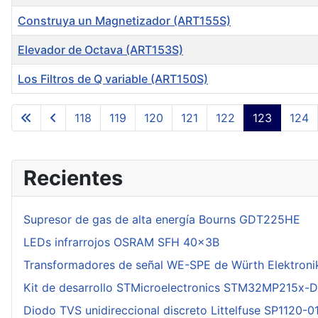
Construya un Magnetizador (ART155S)
Elevador de Octava (ART153S)
Los Filtros de Q variable (ART150S)
Articles
118
119
120
121
122
123
124
Recientes
Supresor de gas de alta energía Bourns GDT225HE
LEDs infrarrojos OSRAM SFH 40x3B
Transformadores de señal WE-SPE de Würth Elektroni
Kit de desarrollo STMicroelectronics STM32MP215x-
Diodo TVS unidireccional discreto Littelfuse SP1120-