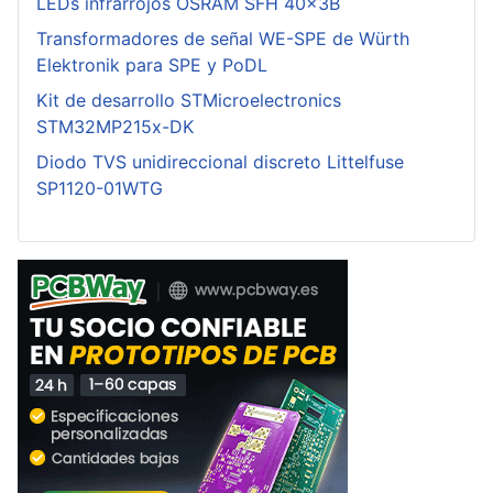
LEDs infrarrojos OSRAM SFH 40x3B
Transformadores de señal WE-SPE de Würth
Elektronik para SPE y PoDL
Kit de desarrollo STMicroelectronics
STM32MP215x-DK
Diodo TVS unidireccional discreto Littelfuse
SP1120-01WTG