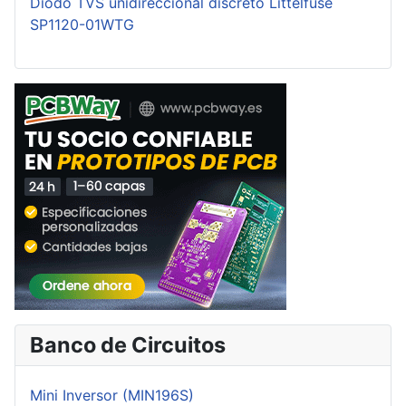
Diodo TVS unidireccional discreto Littelfuse
SP1120-01WTG
Banco de Circuitos
Mini Inversor (MIN196S)