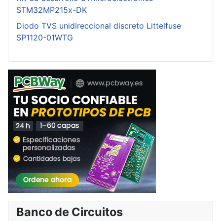
STM32MP215x-DK
Diodo TVS unidireccional discreto Littelfuse
SP1120-01WTG
Banco de Circuitos